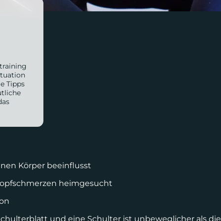
training
ituation
le Tipps
tliche
das
einen Körper beeinflusst
n Kopfschmerzen heimgesucht
ion
hulterblatt und eine Schulter ist unbeweglicher als di